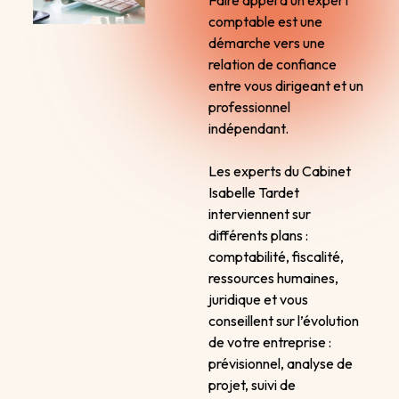
Faire appel à un expert
comptable est une
démarche vers une
relation de confiance
entre vous dirigeant et un
professionnel
indépendant.
Les experts du Cabinet
Isabelle Tardet
interviennent sur
différents plans :
comptabilité, fiscalité,
ressources humaines,
juridique et vous
conseillent sur l’évolution
de votre entreprise :
prévisionnel, analyse de
projet, suivi de