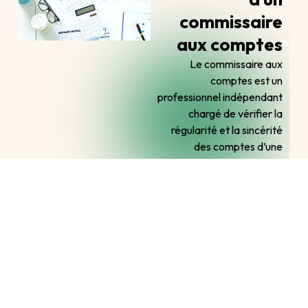
commissaire
aux comptes
Le commissaire aux
comptes est un
professionnel indépendant
chargé de vérifier la
régularité et la sincérité
des comptes d’une
entreprise. Son audit et
son engagement au
travers de son rapport
assurent la fiabilité des
comptes auprès des
partenaires, tiers et
investisseurs.
Pour en savoir plus sur le
rôle du commissaire aux